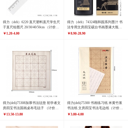
得力（deli）6220 直尺塑料直尺学生尺
得力（deli）74324颐和园系列墨汁 书
子直尺绘图尺 20/30/40/50cm （计价单
法专用文房四宝砚台书画墨液大瓶墨
位：个）
水（计价单位：瓶）
￥1.20-4.00
￥8.90-28.90
得力(deli)75308加厚书法毡垫 初学者文
得力(deli)75300 书画练习纸 米黄竹浆
房四宝书法国画桌布毛毡子 （计价单
书法纸 文房四宝书法毛边纸（计价单
位：块）
位：包）
￥13.50-13.80
￥3.80-4.00