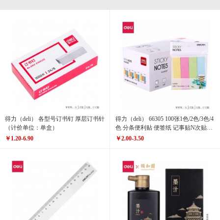
得力（deli） 各型号订书钉 厚层订书针
得力（deli） 66305 100张1色/2色/3色/4
（计价单位：单盒）
色 分条便利贴 便签纸 记事贴N次贴
（计价单位：包）
￥1.20-6.90
￥2.00-3.50