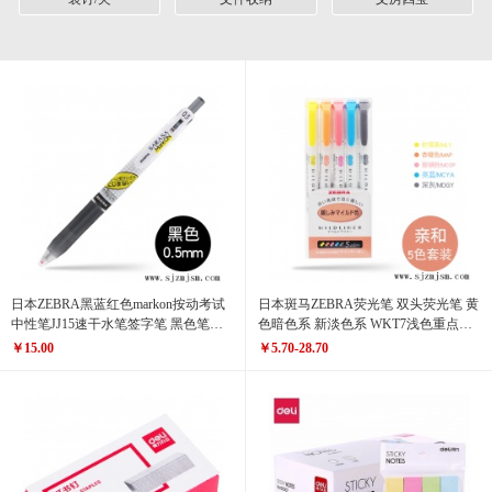
日本ZEBRA黑蓝红色markon按动考试
日本斑马ZEBRA荧光笔 双头荧光笔 黄
中性笔JJ15速干水笔签字笔 黑色笔
色暗色系 新淡色系 WKT7浅色重点标
0.4/0.5mm (计价单位：支)
记笔 (计价单位：支)
￥15.00
￥5.70-28.70