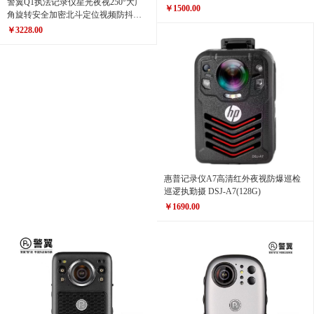
警翼Q1执法记录仪星光夜视250°大广
￥1500.00
角旋转安全加密北斗定位视频防抖
32G
￥3228.00
惠普记录仪A7高清红外夜视防爆巡检
巡逻执勤摄 DSJ-A7(128G)
￥1690.00