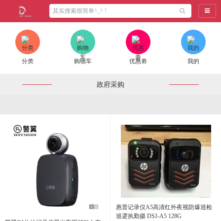
导航
分类
购物车
优惠劵
我的
政府采购
惠普记录仪A5高清红外夜视防爆巡检
巡逻执勤摄 DSJ-A5 128G