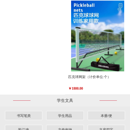
匹克球网架（计价单位:个）
￥1800.00
学生文具
书写笔类
学生用品
本册/便
装订/夹
文件收纳
文房四宝