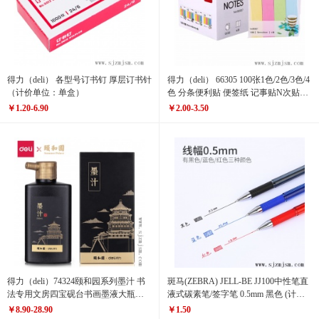
得力（deli） 各型号订书钉 厚层订书针
得力（deli） 66305 100张1色/2色/3色/4
（计价单位：单盒）
色 分条便利贴 便签纸 记事贴N次贴
（计价单位：包）
￥1.20-6.90
￥2.00-3.50
得力（deli）74324颐和园系列墨汁 书
斑马(ZEBRA) JELL-BE JJ100中性笔直
法专用文房四宝砚台书画墨液大瓶墨
液式碳素笔/签字笔 0.5mm 黑色 (计价
水（计价单位：瓶）
单位：支)
￥8.90-28.90
￥1.50