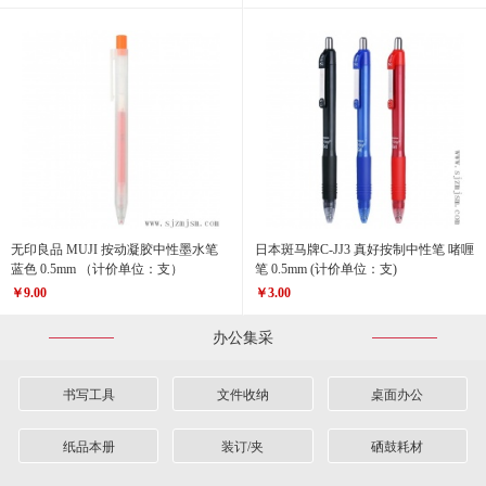
无印良品 MUJI 按动凝胶中性墨水笔
日本斑马牌C-JJ3 真好按制中性笔 啫喱
蓝色 0.5mm （计价单位：支）
笔 0.5mm (计价单位：支)
￥9.00
￥3.00
办公集采
书写工具
文件收纳
桌面办公
纸品本册
装订/夹
硒鼓耗材