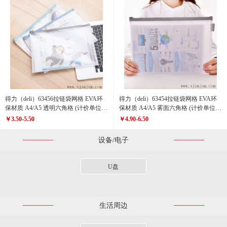
得力（deli）63456拉链袋网格 EVA环
得力（deli）63454拉链袋网格 EVA环
保材质 A4/A5 透明六角格 (计价单位：
保材质 A4/A5 雾面六角格 (计价单位：
个)
个)
￥3.50-5.50
￥4.90-6.50
设备/电子
U盘
生活周边