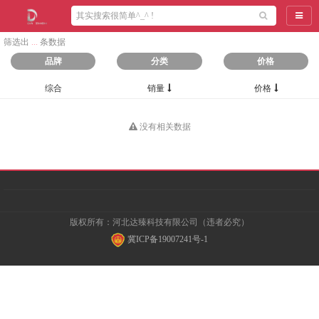
导航
筛选出
...
条数据
品牌
分类
价格
综合
销量
价格
没有相关数据
版权所有：河北达臻科技有限公司（违者必究）
冀ICP备19007241号-1