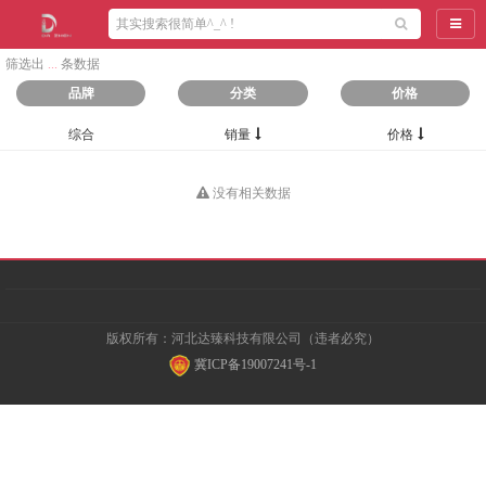
导航
筛选出
...
条数据
品牌
分类
价格
综合
销量
价格
没有相关数据
版权所有：河北达臻科技有限公司（违者必究）
冀ICP备19007241号-1