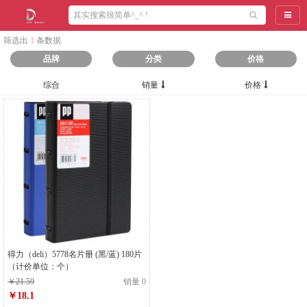
导航
筛选出
1
条数据
品牌
分类
价格
综合
销量
价格
得力（deli）5778名片册 (黑/蓝) 180片
（计价单位：个）
￥21.59
销量 0
￥18.1