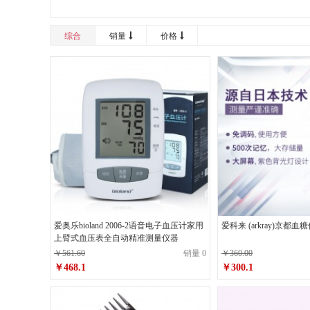
综合
销量
价格
爱奥乐bioland 2006-2语音电子血压计家用
爱科来 (arkray)京都血糖仪
上臂式血压表全自动精准测量仪器
￥561.60
销量 0
￥360.00
￥468.1
￥300.1