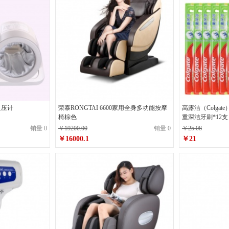
子血压计
荣泰RONGTAI 6600家用全身多功能按摩
高露洁（Colgat
椅棕色
重深洁牙刷*12支
销量 0
￥19200.00
销量 0
￥25.08
￥16000.1
￥21