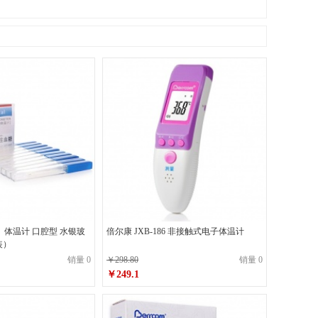
）体温计 口腔型 水银玻
倍尔康 JXB-186 非接触式电子体温计
装）
销量 0
￥298.80
销量 0
￥249.1