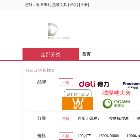
您好，欢迎来到
墨迹文具
[
登录
] [
注册
]
全部分类
首页
筛选出
60
条数据
品牌
不限
分类
血压计/温度计
按摩椅/按摩
健
不限
价格
100以下
16000-20000
12000-1
不限