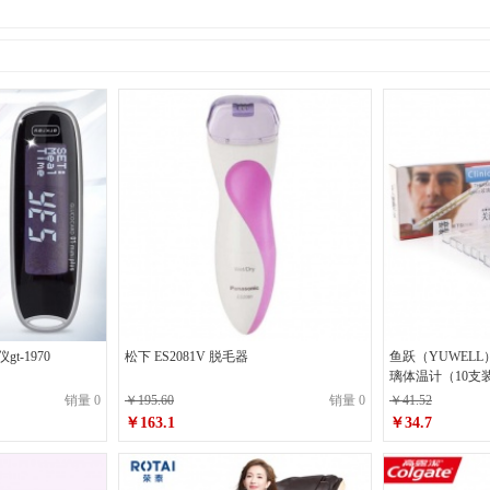
gt-1970
松下 ES2081V 脱毛器
鱼跃（YUWELL
璃体温计（10支
销量 0
￥195.60
销量 0
￥41.52
￥163.1
￥34.7