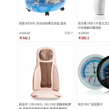
蓓慈 BZ503C 全自动按摩足浴盆 蓝色
倍尔康 JXB-178 婴
计非接触式额温枪
￥410.40
销量 0
￥339.59
￥342.1
￥283.1
奥佳华（OGAWA）OG-1302 舒醒师按摩
得力 9017 温湿度计
垫 肩颈背部腰部按摩器 家用按摩椅垫坐