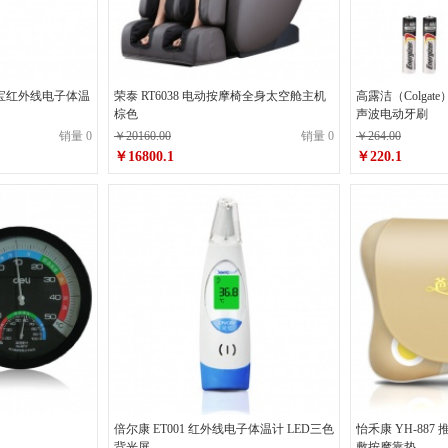
儿宝宝红外线电子体温
荣泰 RT6038 电动按摩椅全身太空舱主机
高露洁（Colgate） 
棕色
声波电动牙刷
销量 0
￥20160.00
销量 0
￥264.00
￥16800.1
￥220.1
倍尔康 ET001 红外线电子体温计 LED三色
怡禾康 YH-887
背光屏
敷按摩靠垫