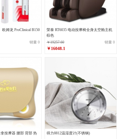
欧姆龙 ProClinical B150
荣泰 RT6035 电动按摩椅全身太空舱主机
棕色
销量 0
￥19257.60
销量 0
￥16048.1
 推拿按摩器 腰部 背部 热
得力8812温湿度计(不锈钢)