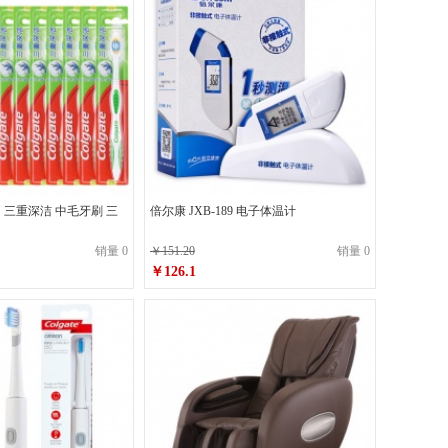
e）三重深洁 中毛牙刷 三
倍尔康 JXB-189 电子体温计
销量 0
￥151.20
销量 0
￥126.1