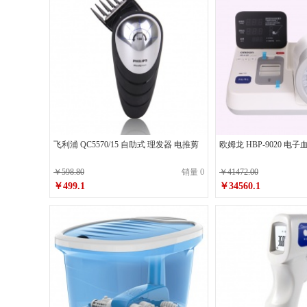
飞利浦 QC5570/15 自助式 理发器 电推剪
欧姆龙 HBP-9020 电
￥598.80
销量 0
￥41472.00
￥499.1
￥34560.1