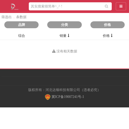
导航
筛选出
...
条数据
品牌
分类
价格
综合
销量
价格
没有相关数据
版权所有：河北达臻科技有限公司（违者必究）
冀ICP备19007241号-1