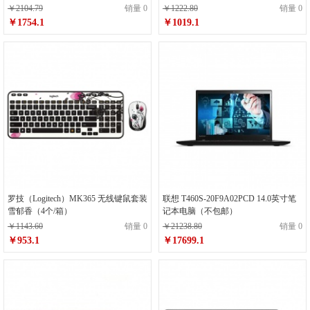
￥2104.79
销量 0
￥1222.80
销量 0
￥1754.1
￥1019.1
罗技（Logitech）MK365 无线键鼠套装
联想 T460S-20F9A02PCD 14.0英寸笔
雪郁香（4个/箱）
记本电脑（不包邮）
￥1143.60
销量 0
￥21238.80
销量 0
￥953.1
￥17699.1