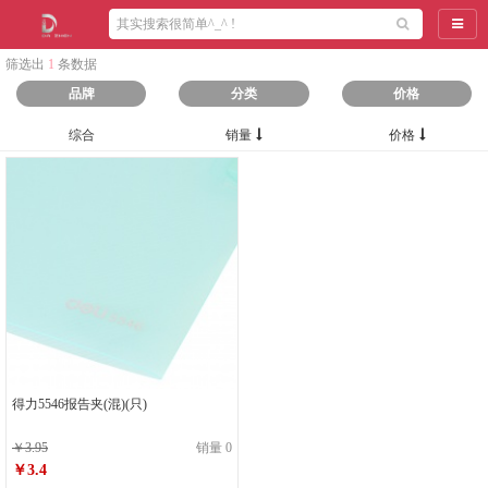
导航
筛选出
1
条数据
品牌
分类
价格
综合
销量
价格
得力5546报告夹(混)(只)
￥3.95
销量 0
￥3.4