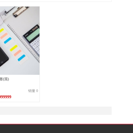
签(混)
销量 0
999999