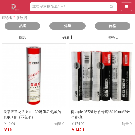
导航
筛选出
7
条数据
品牌
分类
价格
综合
销量
价格
天章天章龙 210mm*30码 58G 热敏传
得力(deli)7726 热敏传真纸210mm*20y
真纸 1卷（不包邮）
24卷/盒
￥12.00
销量 0
￥174.00
销量 0
￥10.1
￥145.1