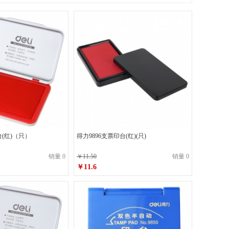
台(红)（只）
得力9896支票印台(红)(只)
销量 0
￥11.50
销量 0
￥11.6