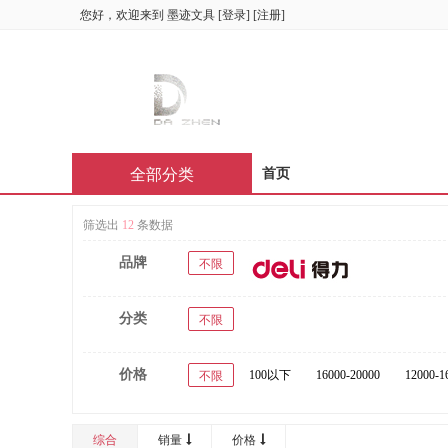
您好，欢迎来到
墨迹文具
[
登录
] [
注册
]
全部分类
首页
筛选出
12
条数据
品牌
不限
分类
不限
价格
100以下
16000-20000
12000-1
不限
综合
销量
价格