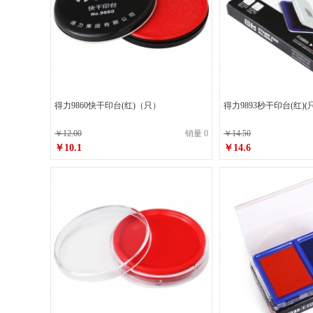
得力9860快干印台(红)（只）
得力9893秒干印台(红)(只
￥12.00
销量 0
￥14.50
￥10.1
￥14.6