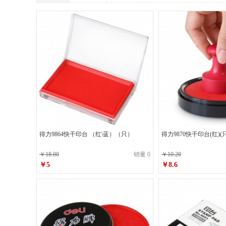
得力9864快干印台 （红\蓝）（只）
得力9870快干印台(红)(只
￥18.00
销量 0
￥10.20
￥5
￥8.6