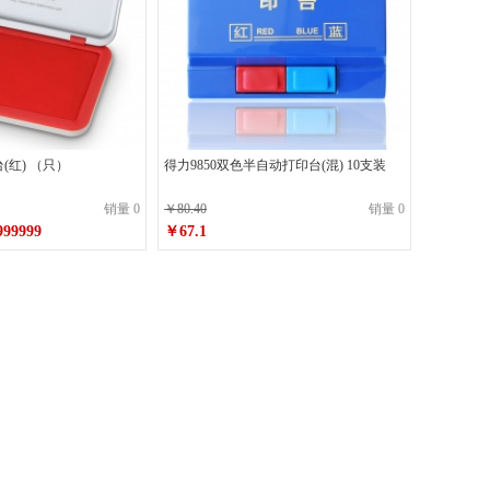
(红) （只）
得力9850双色半自动打印台(混) 10支装
销量 0
￥80.40
销量 0
999999
￥67.1