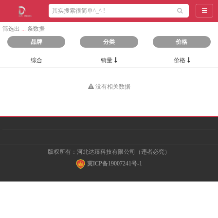
导航
筛选出
...
条数据
品牌
分类
价格
综合
销量
价格
没有相关数据
版权所有：河北达臻科技有限公司（违者必究）
冀ICP备19007241号-1