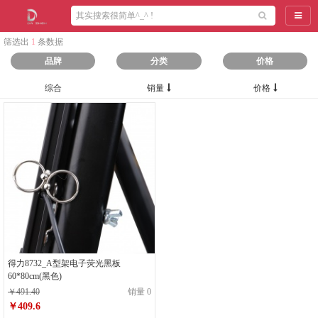
导航
筛选出
1
条数据
品牌
分类
价格
综合
销量
价格
得力8732_A型架电子荧光黑板
60*80cm(黑色)
￥491.40
销量 0
￥409.6