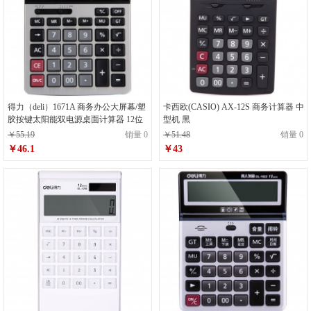
得力（deli）1671A 商务办公大屏幕/塑
卡西欧(CASIO) AX-12S 商务计算器 中
胶按键太阳能双电源桌面计算器 12位
型机 黑
￥55.19
销量 0
￥51.48
销量 0
￥46.1
￥43