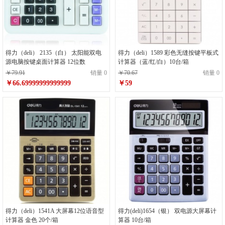
得力（deli） 2135（白） 太阳能双电
得力（deli）1589 彩色无缝按键平板式
源电脑按键桌面计算器 12位数
计算器（蓝/红/白）10台/箱
￥79.91
销量 0
￥70.67
销量 0
￥66.69999999999999
￥59
得力（deli）1541A 大屏幕12位语音型
得力(deli)1654（银） 双电源大屏幕计
计算器 金色 20个/箱
算器 10台/箱