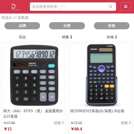
导航
筛选出
47
条数据
品牌
分类
价格
综合
销量
价格
得力（deli） 837ES（黑） 桌面通用办
得力D82ES计算器(白/深黑) 20台装
公计算器
￥17.88
销量 0
￥72.36
销量 0
￥15
￥60.4